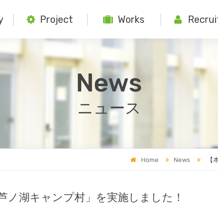
y
Project
Works
Recrui
News
ニュース
Home
News
【本
n 芦ノ湖キャンプ村」を実施しました！