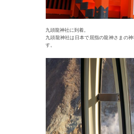
九頭龍神社に到着。
九頭龍神社は日本で屈指の龍神さまの神
す。