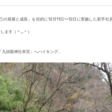
の発展と成長」を目的に12月11日〜12日に実施した若手社
せします（＾_＾）
「九頭龍神社本宮」へハイキング。