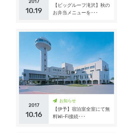
2017
【ビッグルーフ滝沢】秋の
10.19
お弁当メニューを･･･
お知らせ
2017
【伊予】宿泊室全室にて無
10.16
料Wi-Fi接続･･･