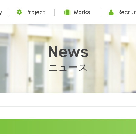
y
Project
Works
Recrui
News
ニュース