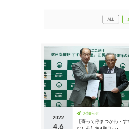
ALL
お知らせ
2022
【寄って停まつかわ・す
4.6
むし荘】第4期目･･･