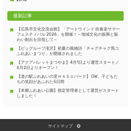
最新記事
【広島市文化交流会館】「アートウインド 吹奏楽サマー
フェスティバル 2026」を開催！～地域文化の振興と賑
わい創出を目指して～
【ビッグルーフ滝沢】初夏の風物詩「チャグチャグ馬コ
ふれあいまつり」が開催されました
【アクアパレットまつやま】4月1日より運営スタート／
6月2日よりオープン！
【道の駅ふれあいの里ＨＡＳＵパーク】 GW、子どもた
ちの笑顔があふれた5日間
【本郷ふれあい公園】指定管理者として運営がスタート
しました！
サイトマップ