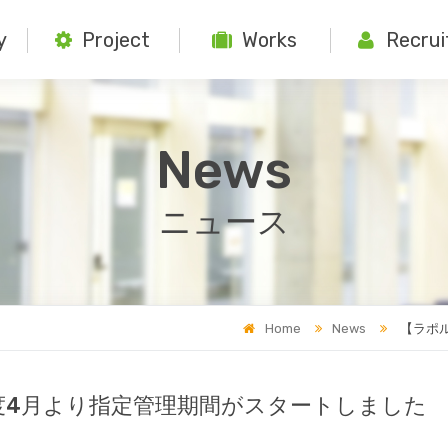
y
Project
Works
Recrui
News
ニュース
Home
News
【ラポ
度4月より指定管理期間がスタートしました