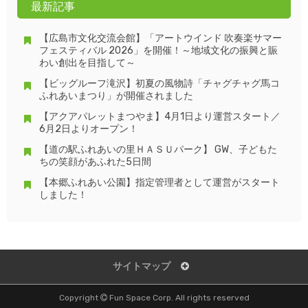
最新記事
【広島市文化交流会館】「アートウインド 吹奏楽サマー
フェスティバル 2026」を開催！～地域文化の振興と賑
わい創出を目指して～
【ビッグルーフ滝沢】初夏の風物詩「チャグチャグ馬コ
ふれあいまつり」が開催されました
【アクアパレットまつやま】4月1日より運営スタート／
6月2日よりオープン！
【道の駅ふれあいの里ＨＡＳＵパーク】 GW、子どもた
ちの笑顔があふれた5日間
【本郷ふれあい公園】指定管理者として運営がスタート
しました！
サイトマップ
Copyright
Fun Space Corp. All rights reserved