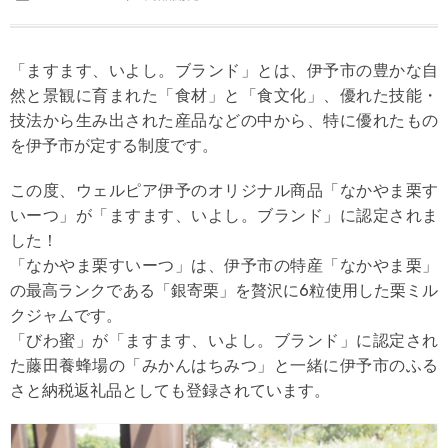
「ますます、いよし。ブランド」とは、伊予市の豊かな自
然と景観に育まれた「食材」と「食文化」、優れた技能・
技法から生み出された産品などの中から、特に優れたもの
を伊予市が定する制度です。
この度、ウェルピア伊予のオリジナル商品「
なかやま栗す
いーつ
」が「
ますます、いよし。ブランド
」に認定されま
した！
「なかやま栗すいーつ」は、伊予市の特産「なかやま栗」
の最高ランクである「銀寄栗」を贅沢に6粒使用した栗ミル
クジャムです。
「びわ蜜」が「ますます、いよし。ブランド」に認定され
た藤田養蜂場の「
みかんはちみつ
」と一緒に伊予市のふる
さと納税返礼品としても登録されています。