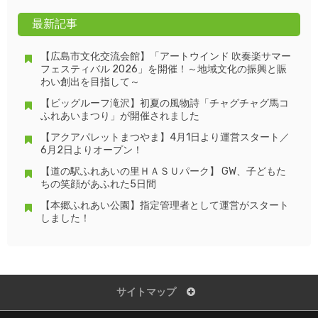
最新記事
【広島市文化交流会館】「アートウインド 吹奏楽サマー
フェスティバル 2026」を開催！～地域文化の振興と賑
わい創出を目指して～
【ビッグルーフ滝沢】初夏の風物詩「チャグチャグ馬コ
ふれあいまつり」が開催されました
【アクアパレットまつやま】4月1日より運営スタート／
6月2日よりオープン！
【道の駅ふれあいの里ＨＡＳＵパーク】 GW、子どもた
ちの笑顔があふれた5日間
【本郷ふれあい公園】指定管理者として運営がスタート
しました！
サイトマップ