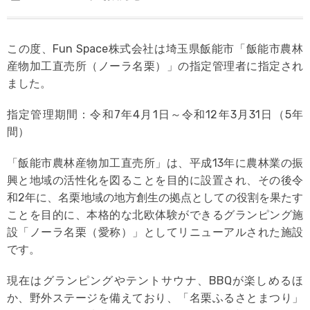
この度、Fun Space株式会社は埼玉県飯能市「飯能市農林
産物加工直売所（ノーラ名栗）」の指定管理者に指定され
ました。
指定管理期間：令和7年4月1日～令和12年3月31日（5年
間）
「飯能市農林産物加工直売所」は、平成13年に農林業の振
興と地域の活性化を図ることを目的に設置され、その後令
和2年に、名栗地域の地方創生の拠点としての役割を果たす
ことを目的に、本格的な北欧体験ができるグランピング施
設「ノーラ名栗（愛称）」としてリニューアルされた施設
です。
現在はグランピングやテントサウナ、BBQが楽しめるほ
か、野外ステージを備えており、「名栗ふるさとまつり」