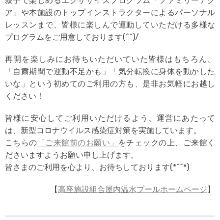
親子で楽しめるエクササイズプログラム「
ファミリーアク
ア
」や本施設のトップインストラクターによる
パーソナル
レッスン
まで、皆様に楽しんで運動していただける多様な
プログラムをご用意しております(^^)/
再開を楽しみにお待ちいただいていた皆様はもちろん、
「自粛期間で運動不足かも」「気分転換に身体を動かした
いな」という初めてのご利用の方も、是非お気軽にお越し
ください！
皆様に安心してご利用いただけるよう、運営にあたって
は、新型コロナウイルス感染症対策を実施しています。
こちらの
「ご来館前のお願い」
をチェックの上、ご来館く
ださいますようお願い申し上げます。
皆さまのご利用を心より、お待ちしております(*^^*)
【
高座施設組合屋内温水プールホームページ
】