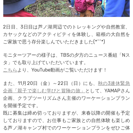
2日目、3日目は芦ノ湖周辺でのトレッキングや自然教室、
カヤックなどのアクティビティを体験し、箱根の大自然を
ご家族で思う存分楽しんでいただきました(*^^*)
モニターツアーの様子は、TBSの夕方のニュース番組「Nス
タ」でも取り上げていただいています。
こちら
より、YouTube動画がご覧いただけます！
また、11月20日（金）～22日（日）にも、
秋の3連休緊急
企画「親子で楽しむ学びと冒険の旅」
として、YAMAPさん
企画、クラブツーリズムさん主催のワーケーションプラン
を開催予定です。
既に募集は締め切っておりますが、来春以降の開催も予定
しておりますので、お仕事もご家族との自然体験も楽しめ
る芦ノ湖キャンプ村でのワーケーションプランをぜひご体