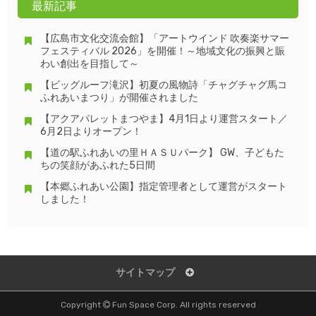
最新記事
【広島市文化交流会館】「アートウインド 吹奏楽サマー
フェスティバル 2026」を開催！～地域文化の振興と賑
わい創出を目指して～
【ビッグルーフ滝沢】初夏の風物詩「チャグチャグ馬コ
ふれあいまつり」が開催されました
【アクアパレットまつやま】4月1日より運営スタート／
6月2日よりオープン！
【道の駅ふれあいの里ＨＡＳＵパーク】 GW、子どもた
ちの笑顔があふれた5日間
【本郷ふれあい公園】指定管理者として運営がスタート
しました！
サイトマップ
Copyright
Fun Space Corp. All rights reserved