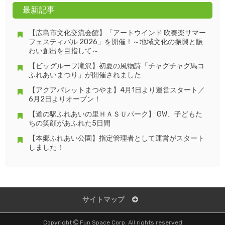
最新記事
【広島市文化交流会館】「アートウインド 吹奏楽サマー
フェスティバル 2026」を開催！～地域文化の振興と賑
わい創出を目指して～
【ビッグルーフ滝沢】初夏の風物詩「チャグチャグ馬コ
ふれあいまつり」が開催されました
【アクアパレットまつやま】4月1日より運営スタート／
6月2日よりオープン！
【道の駅ふれあいの里ＨＡＳＵパーク】 GW、子どもた
ちの笑顔があふれた5日間
【本郷ふれあい公園】指定管理者として運営がスタート
しました！
サイトマップ
Copyright
Fun Space Corp. All rights reserved