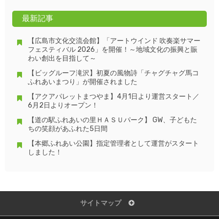
最新記事
【広島市文化交流会館】「アートウインド 吹奏楽サマー
フェスティバル 2026」を開催！～地域文化の振興と賑
わい創出を目指して～
【ビッグルーフ滝沢】初夏の風物詩「チャグチャグ馬コ
ふれあいまつり」が開催されました
【アクアパレットまつやま】4月1日より運営スタート／
6月2日よりオープン！
【道の駅ふれあいの里ＨＡＳＵパーク】 GW、子どもた
ちの笑顔があふれた5日間
【本郷ふれあい公園】指定管理者として運営がスタート
しました！
サイトマップ