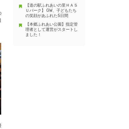
【道の駅ふれあいの里ＨＡＳ
Ｕパーク】 GW、子どもたち
の
の笑顔があふれた5日間
日
【本郷ふれあい公園】指定管
理者として運営がスタートし
ました！
優