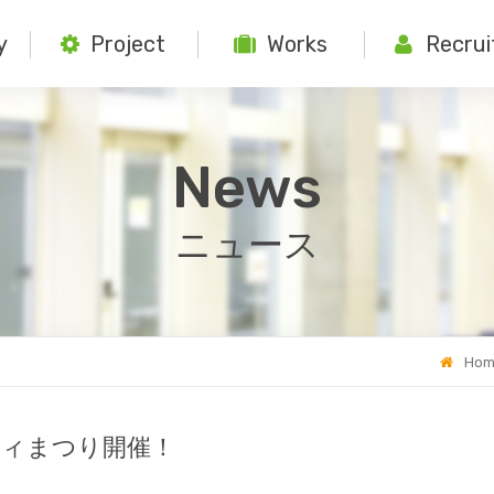
y
Project
Works
Recrui
News
ニュース
Hom
ティまつり開催！