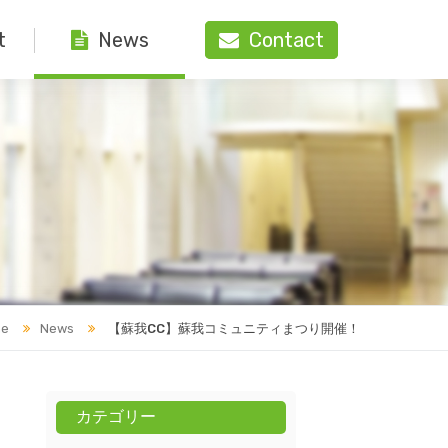
t
Contact
News
e
News
【蘇我CC】蘇我コミュニティまつり開催！
カテゴリー