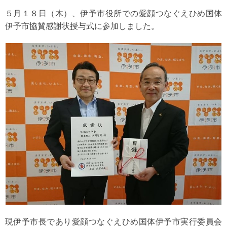
５月１８日（木）、伊予市役所での愛顔つなぐえひめ国体
伊予市協賛感謝状授与式に参加しました。
現伊予市長であり愛顔つなぐえひめ国体伊予市実行委員会