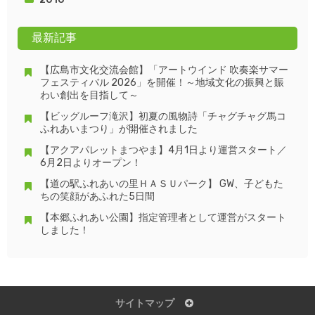
最新記事
【広島市文化交流会館】「アートウインド 吹奏楽サマー
フェスティバル 2026」を開催！～地域文化の振興と賑
わい創出を目指して～
【ビッグルーフ滝沢】初夏の風物詩「チャグチャグ馬コ
ふれあいまつり」が開催されました
【アクアパレットまつやま】4月1日より運営スタート／
6月2日よりオープン！
【道の駅ふれあいの里ＨＡＳＵパーク】 GW、子どもた
ちの笑顔があふれた5日間
【本郷ふれあい公園】指定管理者として運営がスタート
しました！
サイトマップ