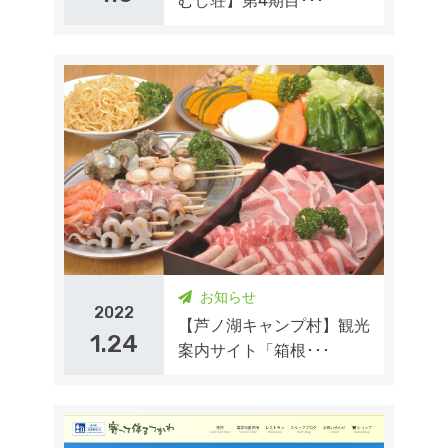
むし荘】第4期目･･･
お知らせ
2022
【芦ノ湖キャンプ村】観光
1.24
案内サイト「箱根･･･