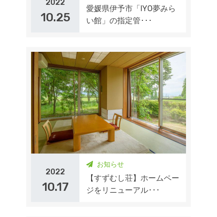
2022
愛媛県伊予市「IYO夢みら
10.25
い館」の指定管･･･
お知らせ
2022
【すずむし荘】ホームペー
10.17
ジをリニューアル･･･